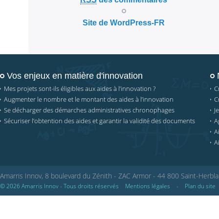
Site de WordPress-FR
Vos enjeux en matière d'innovation
Mes projets sont-ils éligibles aux aides à l’innovation ?
C
Augmenter le nombre et le montant des aides à l’innovation
C
Se décharger des démarches administratives chronophages
J
Sécuriser l’obtention des aides et garantir la validité des documents
A
A
A
Amarris Innov, 8 boulevard du Zénith - ZAC Armor - 44 800 Saint-Herbla
© 2026 Amarris Innov - Tous droits réservés
Mentions légales
-
Plan du site