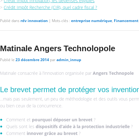
>
Crédit Impôt Innovation, les dépenses éligibles
>
Crédit Impôt Recherche (CIR), quel cadre fiscal ?
Publié dans
rdv innovation
|
Mots-clés :
entreprise numérique
,
Financement 
Matinale Angers Technolopole
Publié le
23 décembre 2014
par
admin_innup
Matinale consacrée à l’innovation organisée par
Angers Technopole
Le brevet permet de protéger vos inventi
…mais pas seulement, un peu de méthodologie et des outils vous perme
ou bien ceux de la concurrence.
Comment et
pourquoi déposer un brevet
?
Quels sont les
dispositifs d’aide à la protection industrielle
?
Comment
innover grâce au brevet
?