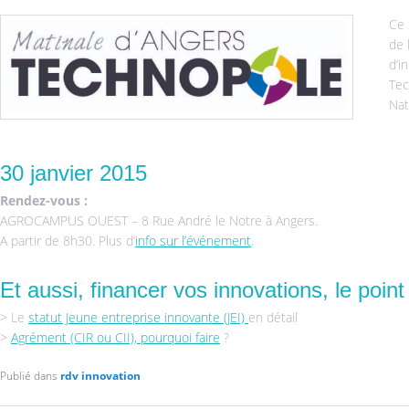
Ce 
de 
d’i
Tec
Nat
30 janvier 2015
Rendez-vous :
AGROCAMPUS OUEST – 8 Rue André le Notre à Angers.
A partir de 8h30. Plus d’
info sur l’événement
.
Et aussi, financer vos innovations, le point 
> Le
statut Jeune entreprise innovante (JEI)
en détail
>
Agrément (CIR ou CII), pourquoi faire
?
Publié dans
rdv innovation