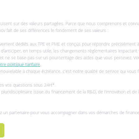
truisent sur des valeurs partagées. Parce que nous comprenons et conna
v fait de ses différences le fondement de ses valeurs :
sivement dédiés aux TPE et PME et conçus pour répondre précisément à 
e d’anticiper, en temps utile, les changements réglementaires impactant v
re et ne se base pas sur un pourcentage des aides que vous percevez. V
tre politique tarifaire
.
enouvelable à chaque échéance, c’est notre qualité de service qui vous
es vos questions sous 24H*.
uridisciplinaire issue du financement de la R&D, de l’innovation et de l
ez un partenaire pour vous accompagner dans vos démarches de finance