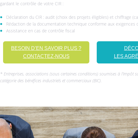
gardant le contrôle de votre CIR :
Déclaration du CIR : audit (choix des projets éligibles) et chiffrage (ca
Rédaction de la documentation technique conforme aux exigences de 
Assistance en cas de contrôle fiscal
BESOIN D’EN SAVOIR PLUS ?
DÉC
CONTACTEZ-NOUS
LES AGR
* Entreprises, associations (sous certaines conditions) soumises à l’Impôt su
catégorie des bénéfices industriels et commerciaux (BIC).