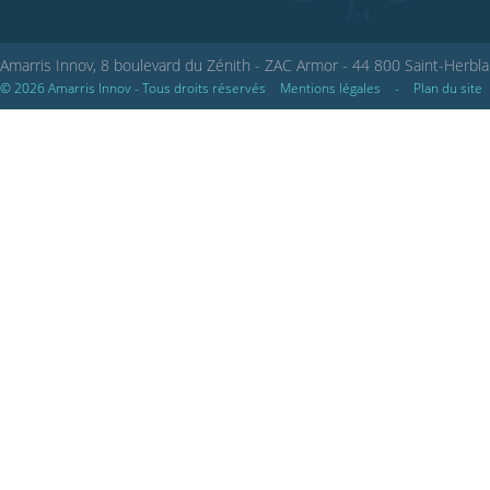
Amarris Innov, 8 boulevard du Zénith - ZAC Armor - 44 800 Saint-Herbla
© 2026 Amarris Innov - Tous droits réservés
Mentions légales
-
Plan du site