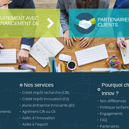
UITEMENT AVEC
PARTENAIRES
FINANCEMENT DE
CLIENTS
Nos services
Pourquoi ch
Crédit impôt recherche (CIR)
Innov ?
Crédit impôt Innovation (CII)
Nos différences
Jeune entreprise Innovante (JEI)
Politique tarifaire
cuments
Agrément CIR ou CII
Engagements
Aides à l'innovation
FAQ
Aides à l'export
Partenaires