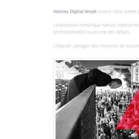
Nantes Digital Week
revient cette année 
L’événement numérique nantais représente
professionnelles ou encore des débats.
L’objectif : partager des moments de rencon