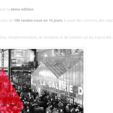
pour la
4ème édition
.
 près de
100 rendez-vous en 10 jours
à savoir des concerts, des expo
tres, d’expérimentation, de formation et de création sur les enjeux liés