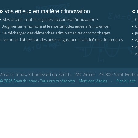
Vos enjeux en matière d'innovation
Mes projets sont-ils éligibles aux aides à l’innovation ?
C
Augmenter le nombre et le montant des aides à l’innovation
C
Se décharger des démarches administratives chronophages
J
Sécuriser l’obtention des aides et garantir la validité des documents
A
A
A
Amarris Innov, 8 boulevard du Zénith - ZAC Armor - 44 800 Saint-Herbla
© 2026 Amarris Innov - Tous droits réservés
Mentions légales
-
Plan du site