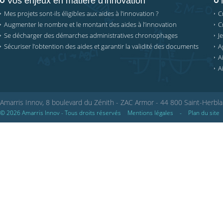
Vos enjeux en matière d'innovation
Mes projets sont-ils éligibles aux aides à l’innovation ?
C
Augmenter le nombre et le montant des aides à l’innovation
C
Se décharger des démarches administratives chronophages
J
Sécuriser l’obtention des aides et garantir la validité des documents
A
A
A
Amarris Innov, 8 boulevard du Zénith - ZAC Armor - 44 800 Saint-Herbla
© 2026 Amarris Innov - Tous droits réservés
Mentions légales
-
Plan du site