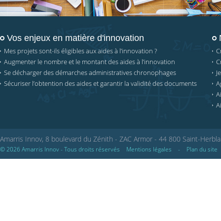
Vos enjeux en matière d'innovation
Mes projets sont-ils éligibles aux aides à l’innovation ?
C
Augmenter le nombre et le montant des aides à l’innovation
C
Se décharger des démarches administratives chronophages
J
Sécuriser l’obtention des aides et garantir la validité des documents
A
A
A
Amarris Innov, 8 boulevard du Zénith - ZAC Armor - 44 800 Saint-Herbla
© 2026 Amarris Innov - Tous droits réservés
Mentions légales
-
Plan du site