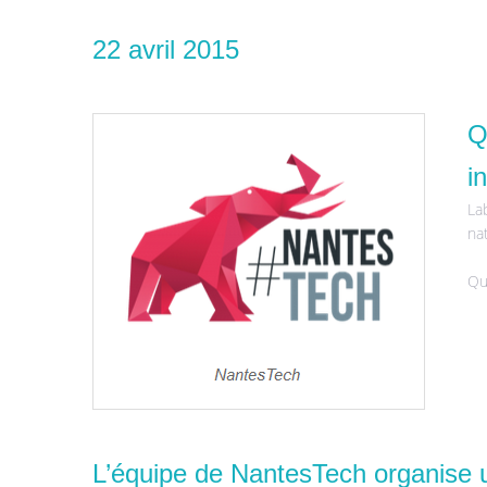
22 avril 2015
Q
i
La
na
Qu
L’équipe de NantesTech organise u