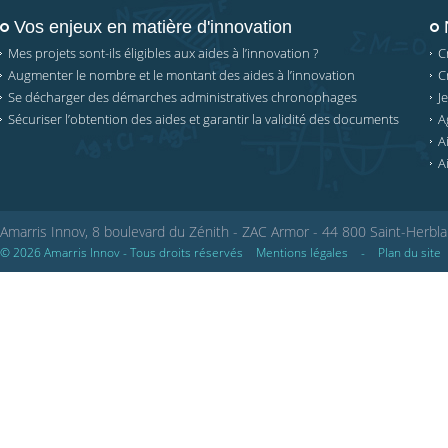
Vos enjeux en matière d'innovation
Mes projets sont-ils éligibles aux aides à l’innovation ?
C
Augmenter le nombre et le montant des aides à l’innovation
C
Se décharger des démarches administratives chronophages
J
Sécuriser l’obtention des aides et garantir la validité des documents
A
A
A
Amarris Innov, 8 boulevard du Zénith - ZAC Armor - 44 800 Saint-Herbla
© 2026 Amarris Innov - Tous droits réservés
Mentions légales
-
Plan du site